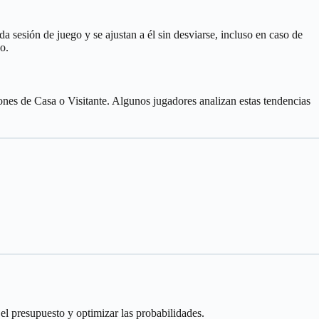
 sesión de juego y se ajustan a él sin desviarse, incluso en caso de
o.
ones de Casa o Visitante. Algunos jugadores analizan estas tendencias
l presupuesto y optimizar las probabilidades.