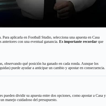
. Para aplicarla en Football Studio, selecciona una apuesta en Casa
as anteriores con una eventual ganancia.
Es importante recordar
que
evias, observando qué posición ha ganado en cada ronda. Aunque los
seguidas) puede ayudar a anticipar un cambio y apostar en consecuencia.
es pueden dividir su apuesta entre dos opciones, como apostar a Casa y
 un manejo cuidadoso del presupuesto.