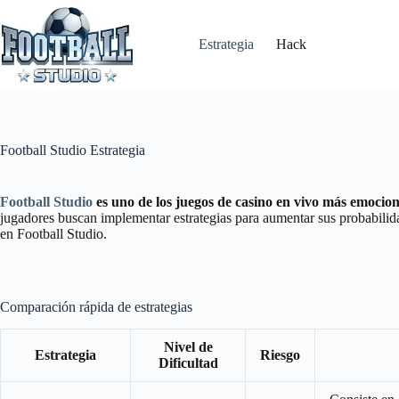
Saltar
al
contenido
Estrategia
Hack
Football Studio Estrategia
Football Studio
es uno de los juegos de casino en vivo más emociona
jugadores buscan implementar estrategias para aumentar sus probabilid
en Football Studio.
Comparación rápida de estrategias
Nivel de
Estrategia
Riesgo
Dificultad