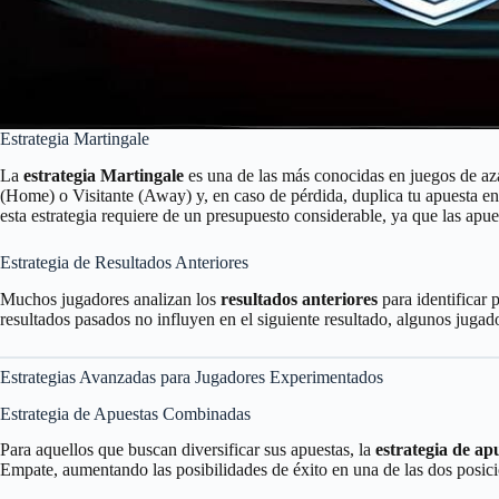
Estrategia Martingale
La
estrategia Martingale
es una de las más conocidas en juegos de aza
(Home) o Visitante (Away) y, en caso de pérdida, duplica tu apuesta en
esta estrategia requiere de un presupuesto considerable, ya que las ap
Estrategia de Resultados Anteriores
Muchos jugadores analizan los
resultados anteriores
para identificar 
resultados pasados no influyen en el siguiente resultado, algunos juga
Estrategias Avanzadas para Jugadores Experimentados
Estrategia de Apuestas Combinadas
Para aquellos que buscan diversificar sus apuestas, la
estrategia de a
Empate, aumentando las posibilidades de éxito en una de las dos posi