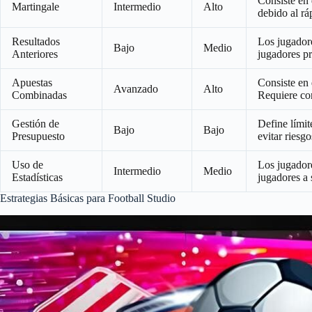
Consiste en 
Martingale
Intermedio
Alto
debido al rá
Resultados
Los jugadore
Bajo
Medio
Anteriores
jugadores pr
Apuestas
Consiste en 
Avanzado
Alto
Combinadas
Requiere con
Gestión de
Define límit
Bajo
Bajo
Presupuesto
evitar riesg
Uso de
Los jugadore
Intermedio
Medio
Estadísticas
jugadores a 
Estrategias Básicas para Football Studio