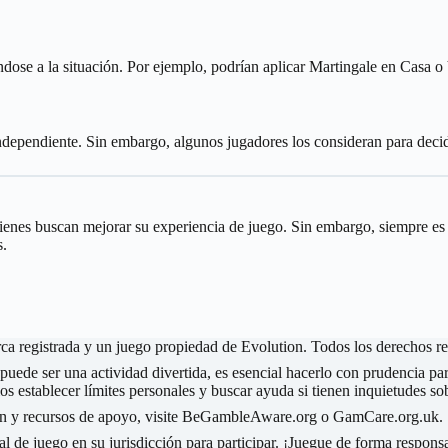
ose a la situación. Por ejemplo, podrían aplicar Martingale en Casa o V
independiente. Sin embargo, algunos jugadores los consideran para deci
enes buscan mejorar su experiencia de juego. Sin embargo, siempre es e
s.
ca registrada y un juego propiedad de Evolution. Todos los derechos r
ede ser una actividad divertida, es esencial hacerlo con prudencia par
 establecer límites personales y buscar ayuda si tienen inquietudes sob
n y recursos de apoyo, visite BeGambleAware.org o GamCare.org.uk.
l de juego en su jurisdicción para participar. ¡Juegue de forma responsa